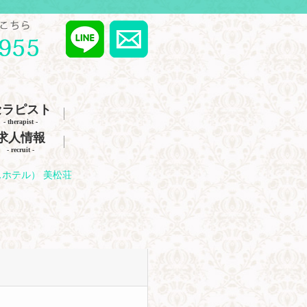
セラピスト
- therapist -
求人情報
- recruit -
ホテル） 美松荘