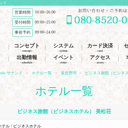
ナンド
10:00~26:00
営業時間
09:00~25:00
受付時間
09:00~24:00
事前予約
コンセプト
システム
カード決済
- concept -
- system -
- card -
出勤情報
イベント
アクセス
- schedule -
- event -
- access -
ndo サナンド
ホテル一覧
泉佐野市
ビジネス旅館（ビジネス
ホテル一覧
ビジネス旅館（ビジネスホテル） 美松荘
テル / ビジネスホテル