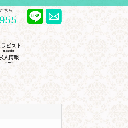
セラピスト
- therapist -
求人情報
- recruit -