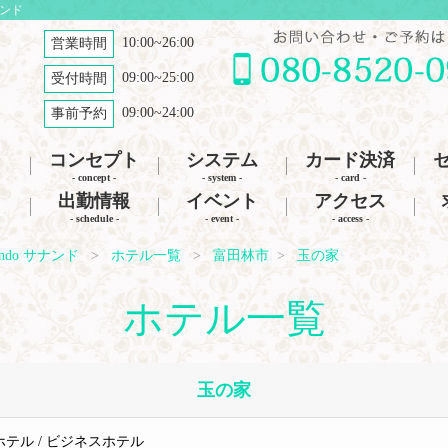
ナンド
10:00~26:00
営業時間
09:00~25:00
受付時間
09:00~24:00
事前予約
コンセプト
システム
カード決済
- concept -
- system -
- card -
出勤情報
イベント
アクセス
- schedule -
- event -
- access -
ndo サナンド
ホテル一覧
富田林市
玉の家
ホテル一覧
玉の家
テル / ビジネスホテル