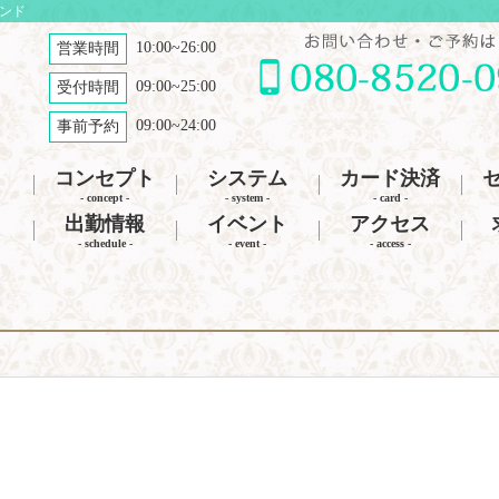
ナンド
10:00~26:00
営業時間
09:00~25:00
受付時間
09:00~24:00
事前予約
コンセプト
システム
カード決済
- concept -
- system -
- card -
出勤情報
イベント
アクセス
- schedule -
- event -
- access -