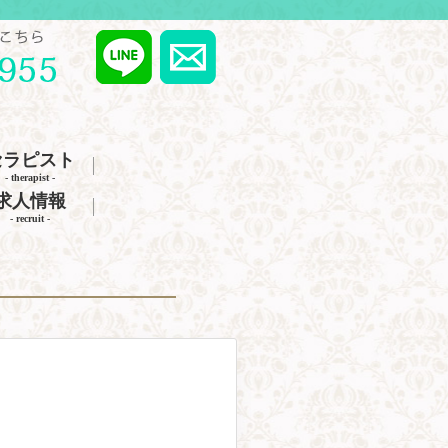
セラピスト
- therapist -
求人情報
- recruit -