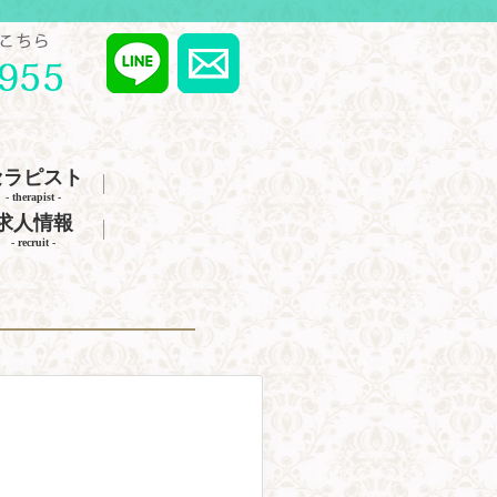
セラピスト
- therapist -
求人情報
- recruit -