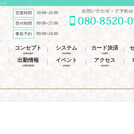
ナンド
10:00~26:00
営業時間
09:00~25:00
受付時間
09:00~24:00
事前予約
コンセプト
システム
カード決済
- concept -
- system -
- card -
出勤情報
イベント
アクセス
- schedule -
- event -
- access -