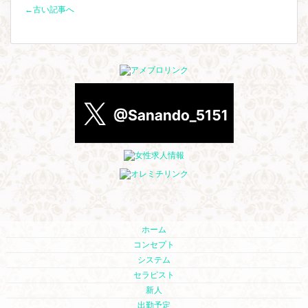
←古い記事へ
ホーム
コンセプト
システム
セラピスト
新人
出勤予定