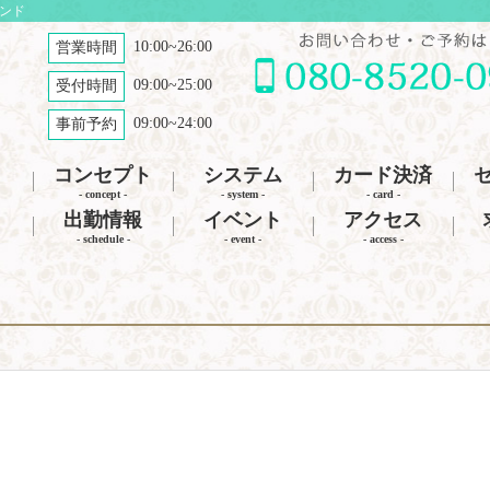
ナンド
10:00~26:00
営業時間
09:00~25:00
受付時間
09:00~24:00
事前予約
コンセプト
システム
カード決済
- concept -
- system -
- card -
出勤情報
イベント
アクセス
- schedule -
- event -
- access -