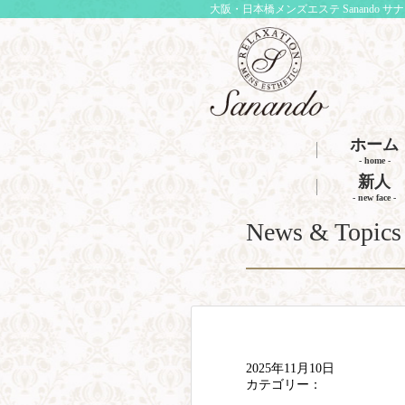
大阪・日本橋メンズエステ Sanando サ
ホーム
- home -
新人
- new face -
News & Topics
2025年11月10日
カテゴリー：