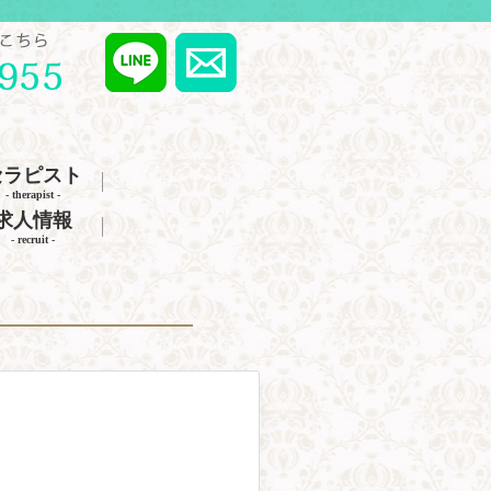
セラピスト
- therapist -
求人情報
- recruit -