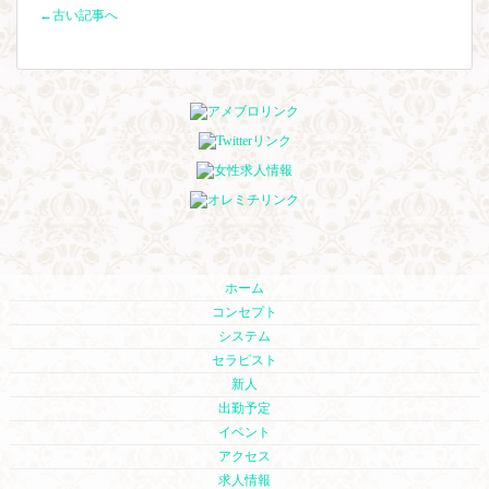
←古い記事へ
ホーム
コンセプト
システム
セラピスト
新人
出勤予定
イベント
アクセス
求人情報