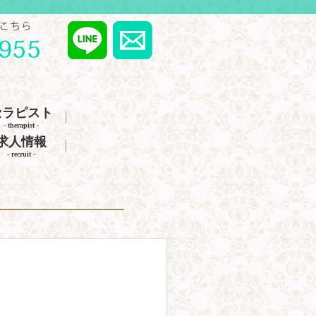
セラピスト
- therapist -
求人情報
- recruit -