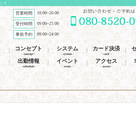
ナンド
10:00~26:00
営業時間
09:00~25:00
受付時間
09:00~24:00
事前予約
コンセプト
システム
カード決済
- concept -
- system -
- card -
出勤情報
イベント
アクセス
- schedule -
- event -
- access -