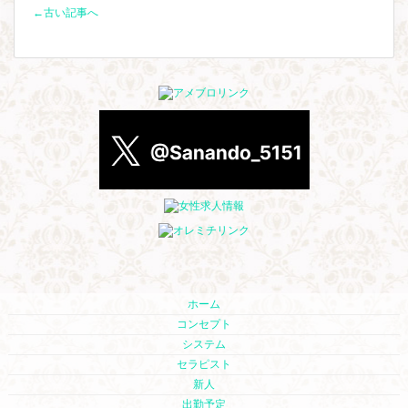
←古い記事へ
ホーム
コンセプト
システム
セラピスト
新人
出勤予定