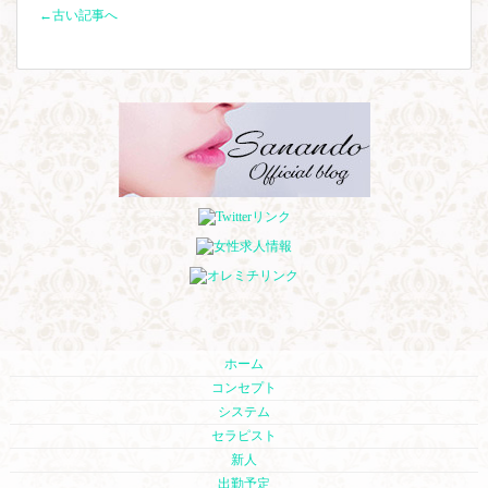
←古い記事へ
ホーム
コンセプト
システム
セラピスト
新人
出勤予定