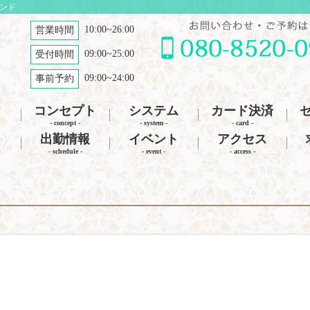
ナンド
10:00~26:00
営業時間
09:00~25:00
受付時間
09:00~24:00
事前予約
コンセプト
システム
カード決済
- concept -
- system -
- card -
出勤情報
イベント
アクセス
- schedule -
- event -
- access -