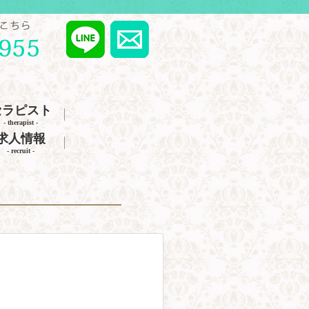
セラピスト
- therapist -
求人情報
- recruit -