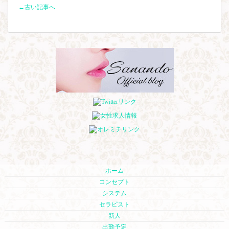
←古い記事へ
ホーム
コンセプト
システム
セラピスト
新人
出勤予定