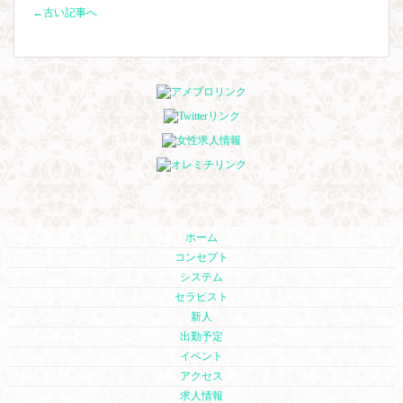
←古い記事へ
ホーム
コンセプト
システム
セラピスト
新人
出勤予定
イベント
アクセス
求人情報