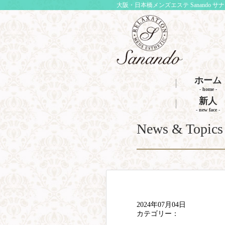
大阪・日本橋メンズエステ Sanando サ
ホーム
- home -
新人
- new face -
News & Topics
2024年07月04日
カテゴリー：