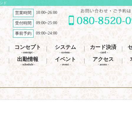
ナンド
10:00~26:00
営業時間
09:00~25:00
受付時間
09:00~24:00
事前予約
コンセプト
システム
カード決済
- concept -
- system -
- card -
出勤情報
イベント
アクセス
- schedule -
- event -
- access -