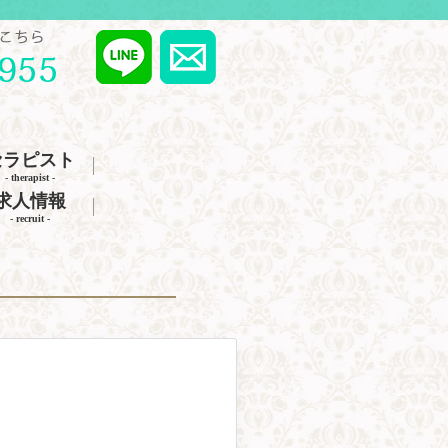
セラピスト
- therapist -
求人情報
- recruit -