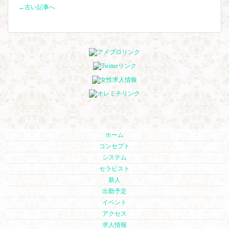
←古い記事へ
ホーム
コンセプト
システム
セラピスト
新人
出勤予定
イベント
アクセス
求人情報