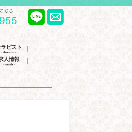
セラピスト
- therapist -
求人情報
- recruit -