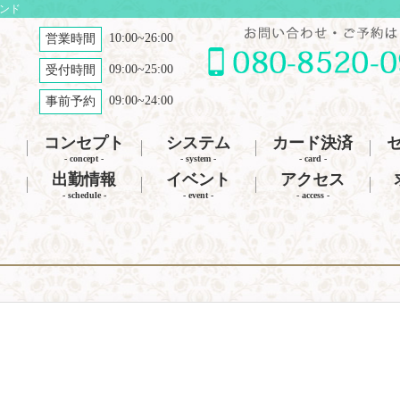
ナンド
10:00~26:00
営業時間
09:00~25:00
受付時間
09:00~24:00
事前予約
コンセプト
システム
カード決済
- concept -
- system -
- card -
出勤情報
イベント
アクセス
- schedule -
- event -
- access -