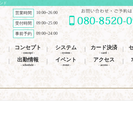
ナンド
10:00~26:00
営業時間
09:00~25:00
受付時間
09:00~24:00
事前予約
コンセプト
システム
カード決済
- concept -
- system -
- card -
出勤情報
イベント
アクセス
- schedule -
- event -
- access -