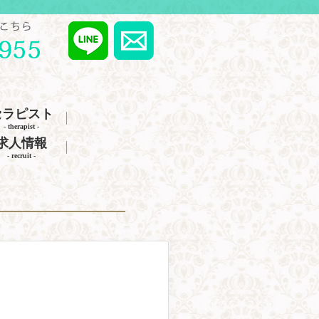
セラピスト
- therapist -
求人情報
- recruit -