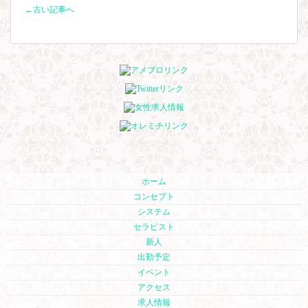
←古い記事へ
ホーム
コンセプト
システム
セラピスト
新人
出勤予定
イベント
アクセス
求人情報